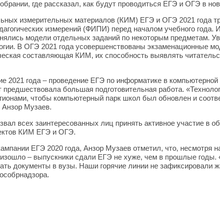
рании, где рассказал, как будут проводиться ЕГЭ и ОГЭ в нов
льных измерительных материалов (КИМ) ЕГЭ и ОГЭ 2021 года т
дагогических измерений (ФИПИ) перед началом учебного года. 
енялись модели отдельных заданий по некоторым предметам. У
огии. В ОГЭ 2021 года усовершенствованы экзаменационные м
ческая составляющая КИМ, их способность выявлять читатель
е 2021 года – проведение ЕГЭ по информатике в компьютерной
 предшествовала большая подготовительная работа. «Технолог
гионами, чтобы компьютерный парк школ был обновлен и соотв
 Анзор Музаев.
звал всех заинтересованных лиц принять активное участие в 
ектов КИМ ЕГЭ и ОГЭ.
ампании ЕГЭ 2020 года, Анзор Музаев отметил, что, несмотря 
оизошло – выпускники сдали ЕГЭ не хуже, чем в прошлые годы.
ать документы в вузы. Наши горячие линии не зафиксировали ж
Рособрнадзора.