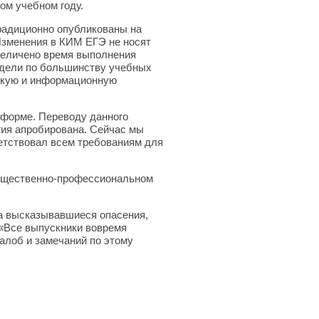
ом учебном году.
радиционно опубликованы на
Изменения в КИМ ЕГЭ не носят
величено время выполнения
одели по большинству учебных
скую и информационную
 форме. Переводу данного
ия апробирована. Сейчас мы
етствовал всем требованиям для
общественно-профессиональном
на высказывавшиеся опасения,
 «Все выпускники вовремя
алоб и замечаний по этому