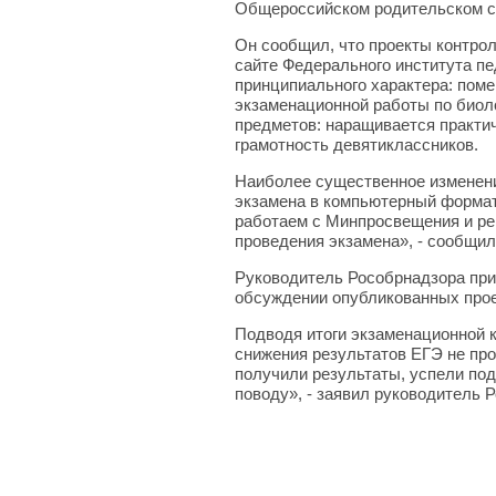
Общероссийском родительском соб
Он сообщил, что проекты контро
сайте Федерального института пе
принципиального характера: пом
экзаменационной работы по биол
предметов: наращивается практи
грамотность девятиклассников.
Наиболее существенное изменени
экзамена в компьютерный формат
работаем с Минпросвещения и ре
проведения экзамена», - сообщил
Руководитель Рособрнадзора при
обсуждении опубликованных про
Подводя итоги экзаменационной к
снижения результатов ЕГЭ не пр
получили результаты, успели под
поводу», - заявил руководитель 